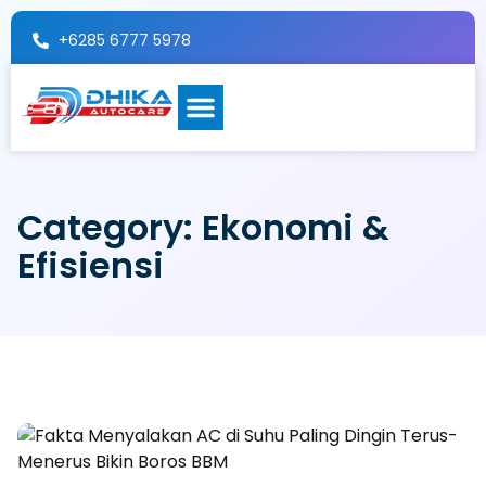
+6285 6777 5978
TENTANG KAMI
Category: Ekonomi &
Efisiensi