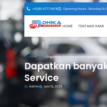
+6285 6777 5978
Opening Hours : Monday to 
HOME
TENTANG KAMI
Home
»
Blog
»
Dapatkan banyak keuntungan dengan
Dapatkan banya
Service
Admin
Juni 12, 2025