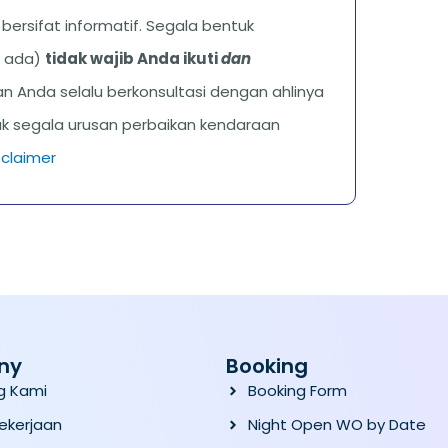
ni bersifat informatif. Segala bentuk
ka ada)
tidak wajib Anda ikuti
dan
n Anda selalu berkonsultasi dengan ahlinya
uk segala urusan perbaikan kendaraan
sclaimer
ny
Booking
g Kami
Booking Form
Pekerjaan
Night Open WO by Date