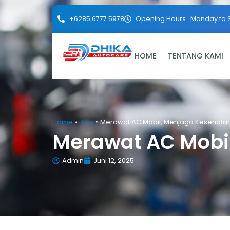
+6285 6777 5978
Opening Hours : Monday to 
HOME
TENTANG KAMI
Home
»
Blog
»
Merawat AC Mobil, Menjaga Kesehata
Merawat AC Mobi
Admin
Juni 12, 2025