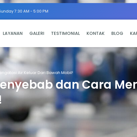
Sunday 7:30 AM - 5:00 PM
LAYANAN
GALERI
TESTIMONIAL
KONTAK
BLOG
KA
ngatasi Air Keluar Dari Bawah Mobil!
 Penyebab dan Cara Men
!