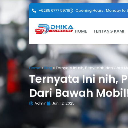
+6285 6777 5978
Opening Hours : Monday to 
HOME
TENTANG KAMI
Home
»
Blog
»
Ternyata Ini nih, Penyebab dan Cara Me
Ternyata Ini nih,
Dari Bawah Mobil
Admin
Juni 12, 2025